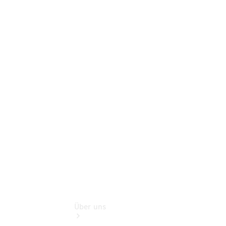
Online-
Terminbuchung
Pannen- &
Schadenhilfe
Service für
Reisemobile
Teile &
Zubehör
Rückrufe &
Umrüstungen
Über uns