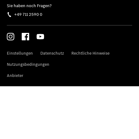
Sprinter
Tourer
Sprinter
Pritschenfahrzeug
eSprinter
Pritschenfahrzeug
- elektrisch
Sprinter
Fahrgestell
eSprinter
Fahrgestell
- elektrisch
Vito
Vito
Kastenwagen