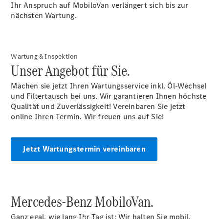
Konfigurator
Ihr Anspruch auf MobiloVan verlängert sich bis zur
Kontakt
nächsten Wartung.
Probefahrt
vereinbaren
Ansprechpartner
finden
Wartung & Inspektion
Beratung
Unser Angebot für Sie.
vereinbaren
Servicetermin
Machen sie jetzt Ihren Wartungsservice inkl. Öl-Wechsel
vereinbaren
und Filtertausch bei uns. Wir garantieren Ihnen höchste
Tel: +49 711
Qualität und Zuverlässigkeit! Vereinbaren Sie jetzt
25900
online Ihren Termin. Wir freuen uns auf Sie!
Jetzt Wartungstermin vereinbaren
Mercedes-Benz MobiloVan.
Ganz egal, wie lang Ihr Tag ist: Wir halten Sie mobil,
Kaufen