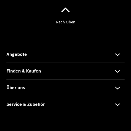
Gewerbekunden
Finanzierung
Privatkunden
Finanzierung
Gewerbekunden
Mercedes-
Benz
Store
Gebrauchtwagensuche
Elektrotransporter
Sprinter
Sprinter
Kastenwagen
eSprinter
Kastenwagen
- elektrisch