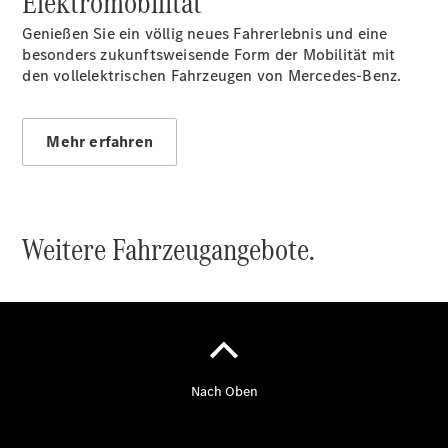
Elektromobilität
Genießen Sie ein völlig neues Fahrerlebnis und eine
besonders zukunftsweisende Form der Mobilität mit
Übersicht
den vollelektrischen Fahrzeugen von Mercedes-Benz.
140 Jahre
Innovation
Mercedes-
Benz
Mehr erfahren
Store
Neuwagenangebote
Weitere Fahrzeugangebote.
Best Deal
Leasing
Privatkunden
Leasing
Gewerbekunden
Finanzierung