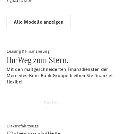
buchen
Angebot der MBAG.
Probefahrt
vereinbaren
Konfigurator
Alle Modelle anzeigen
Modellübersicht
Tel: +49 711
25900
Leasing & Finanzierung
Ihr Weg zum Stern.
Mit den maßgeschneiderten Finanzdiensten der
Mercedes-Benz Bank Gruppe bleiben Sie finanziell
flexibel.
Kaufen
Elektrofahrzeuge