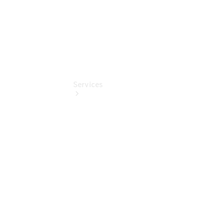
Services
Übersicht
Serviceangebote
Reifen &
Kompletträder
Teile &
Zubehör