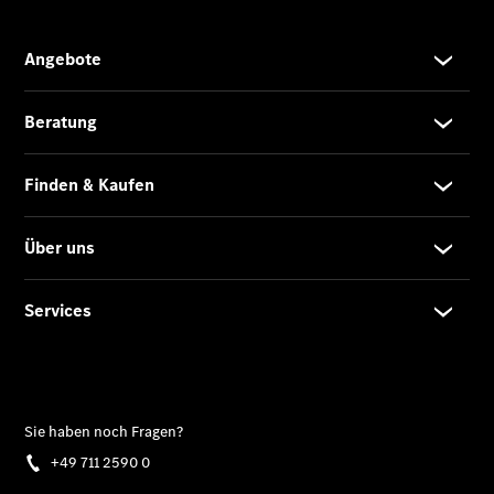
Privatkunden
Finanzierung
Gewerbekunden
Kurzfristig
verfügbare
Angebote
V-Klasse
V-Klasse
Marco Polo
Mercedes-Benz
Studienteilnahme
Limousinen
Der
elektrische
CLA mit EQ-
Technologie