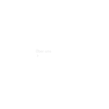
Extras
Über uns
Übersicht
Nachhaltigkeit
Kontakt