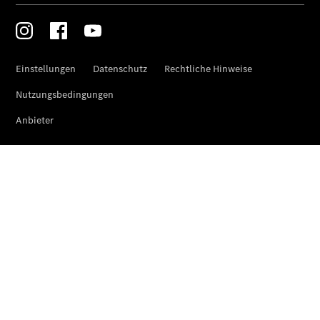
Der neue
CLA
EQE
Limousine -
elektrisch
EQS
Limousine -
elektrisch
C-Klasse
Limousine
C-Klasse
Limousine -
elektrisch
E-Klasse
Limousine
S-Klasse
Limousine
S-Klasse
Lang
Mercedes-
Maybach S-